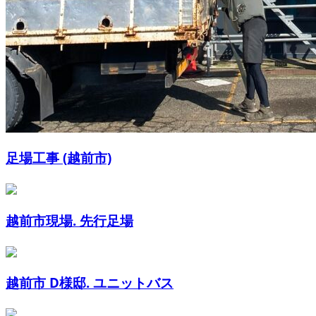
足場工事 (越前市)
越前市現場. 先行足場
越前市 D様邸. ユニットバス