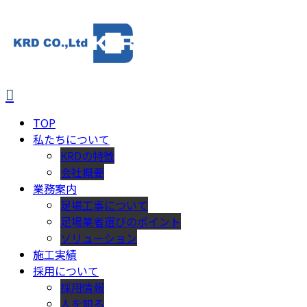
TOP
私たちについて
KRDの特徴
会社概要
業務案内
足場工事について
足場業者選びのポイント
ソリューション
施工実績
採用について
採用情報
人を知る