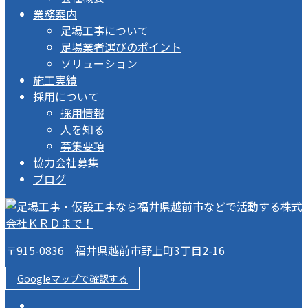
業務案内
足場工事について
足場業者選びのポイント
ソリューション
施工実績
採用について
採用情報
人を知る
募集要項
協力会社募集
ブログ
〒915-0836 福井県越前市野上町3丁目2-16
Googleマップで確認する