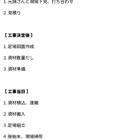
１.元請さんと現場下見、打ち合わせ
２.見積り
【 工事決定後 】
１.足場図面作成
２.資材数量だし
３.資材準備
【 工事当日 】
１.資材積込、運搬
２.資材搬入
３.足場組立
４.後始末、現場掃除