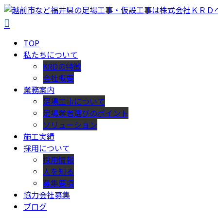
TOP
私たちについて
KRDの特徴
会社概要
業務案内
足場工事について
足場業者選びのポイント
ソリューション
施工実績
採用について
採用情報
人を知る
募集要項
協力会社募集
ブログ