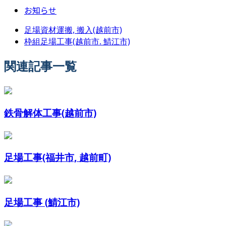
お知らせ
足場資材運搬, 搬入(越前市)
枠組足場工事(越前市. 鯖江市)
関連記事一覧
鉄骨解体工事(越前市)
足場工事(福井市, 越前町)
足場工事 (鯖江市)