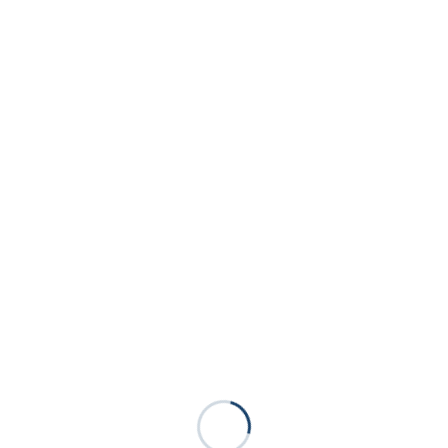
───
───