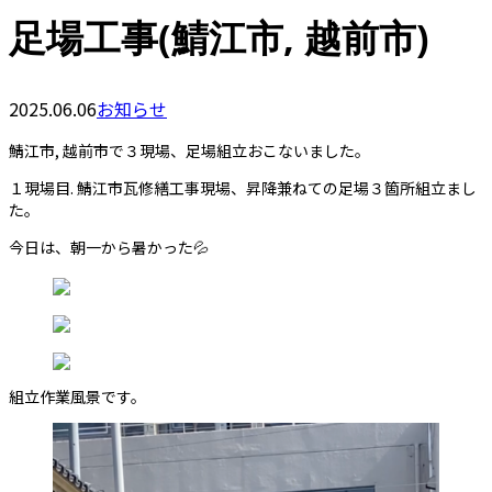
足場工事(鯖江市, 越前市)
2025.06.06
お知らせ
鯖江市, 越前市で３現場、足場組立おこないました。
１現場目. 鯖江市瓦修繕工事現場、昇降兼ねての足場３箇所組立まし
た。
今日は、朝一から暑かった💦
組立作業風景です。