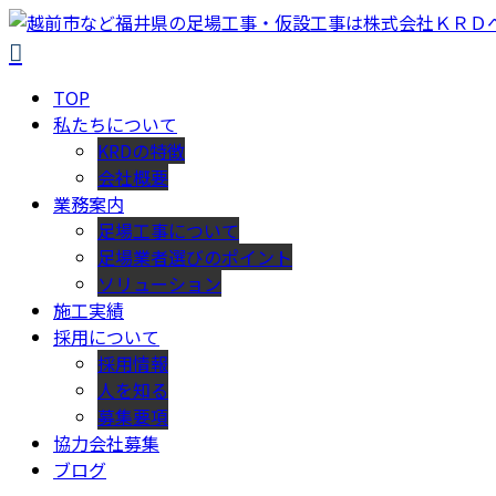
TOP
私たちについて
KRDの特徴
会社概要
業務案内
足場工事について
足場業者選びのポイント
ソリューション
施工実績
採用について
採用情報
人を知る
募集要項
協力会社募集
ブログ