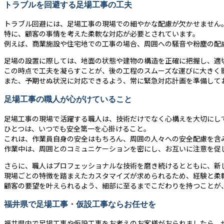
トラブルを回避する足場工事の工夫
トラブル回避には、足場工事の現場での細やかな配慮が欠かせません
特に、顧客の事情を考えた柔軟な対応が必要とされています。
例えば、商業施設や住宅地での工事の場合、周囲への騒音や粉塵の配
足場の設置に際しては、地面の状態や建物の構造を正確に把握し、適
この時点で工夫を凝らすことが、後の工程のスムーズな運びに大きく
また、予期せぬ状況に対応できるよう、常に緊急対応計画を準備して
足場工事の職人が心がけていること
足場工事の現場で活躍する職人は、技術だけでなく心構えを大切にし
ひとつは、いつでも安全第一を心掛けること。
これは、作業員自身の安全はもちろん、周囲の人々への安全配慮を含
作業中は、周囲とのコミュニケーションを密にし、お互いに注意を促
さらに、職人はプロフェッショナルな技術を磨き続けるとともに、新
現場ごとの特徴を踏まえたカスタマイズが求められるため、経験と柔
顧客の要望を叶えられるよう、細部に至るまでこだわりを持つことが
福井県で足場工事・仮設工事ならお任せを
福井県内で足場工事や仮設工事をお考えのお客様がおられましたら、