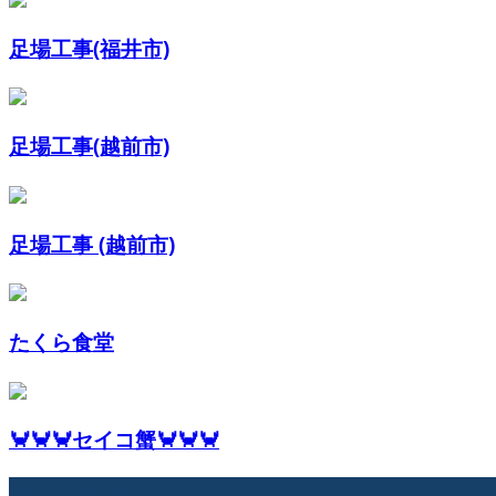
足場工事(福井市)
足場工事(越前市)
足場工事 (越前市)
たくら食堂
🦀🦀🦀セイコ蟹🦀🦀🦀
最近の投稿