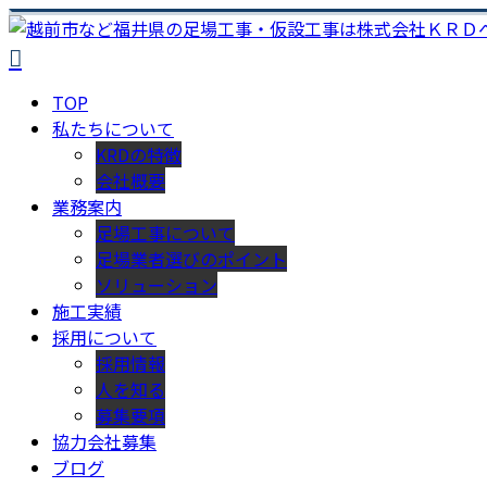
TOP
私たちについて
KRDの特徴
会社概要
業務案内
足場工事について
足場業者選びのポイント
ソリューション
施工実績
採用について
採用情報
人を知る
募集要項
協力会社募集
ブログ