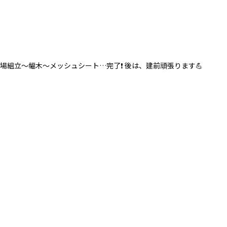
組立〜幅木〜メッシュシート…完了❗️ 後は、建前頑張ります💪