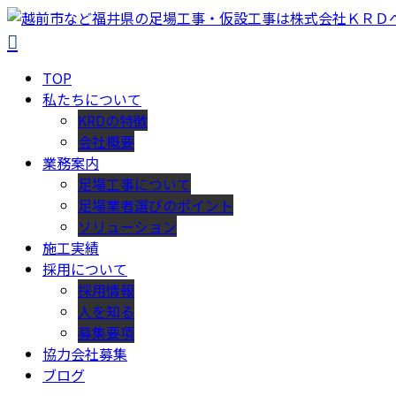
TOP
私たちについて
KRDの特徴
会社概要
業務案内
足場工事について
足場業者選びのポイント
ソリューション
施工実績
採用について
採用情報
人を知る
募集要項
協力会社募集
ブログ