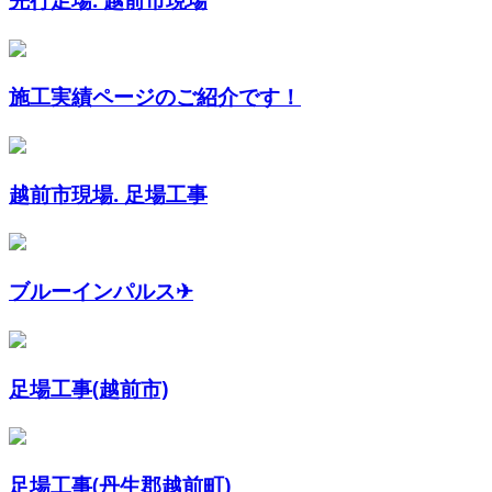
施工実績ページのご紹介です！
越前市現場. 足場工事
ブルーインパルス✈︎
足場工事(越前市)
足場工事(丹生郡越前町)