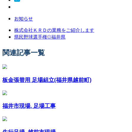
お知らせ
株式会社ＫＲＤの業務をご紹介します
県民野球選手権⚾️福井県
関連記事一覧
板金張替用 足場組立(福井県越前町)
福井市現場. 足場工事
先行足場. 越前市現場