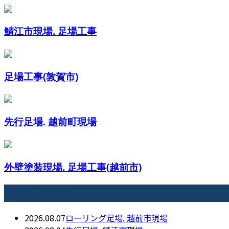
鯖江市現場. 足場工事
足場工事(敦賀市)
先行足場. 越前町現場
外壁塗装現場. 足場工事(越前市)
最近の投稿
2026.08.07
ローリング足場. 越前市現場