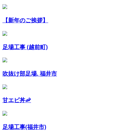
【新年のご挨拶】
足場工事 (越前町)
吹抜け部足場. 福井市
甘エビ丼🦐
足場工事(福井市)