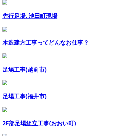
先行足場. 池田町現場
木造建方工事ってどんなお仕事？
足場工事(越前市)
足場工事(福井市)
2F部足場組立工事(おおい町)