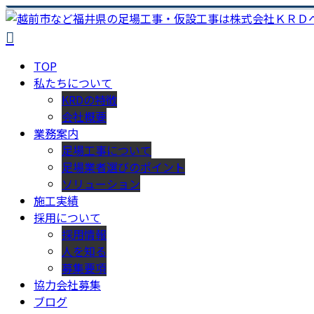
TOP
私たちについて
KRDの特徴
会社概要
業務案内
足場工事について
足場業者選びのポイント
ソリューション
施工実績
採用について
採用情報
人を知る
募集要項
協力会社募集
ブログ