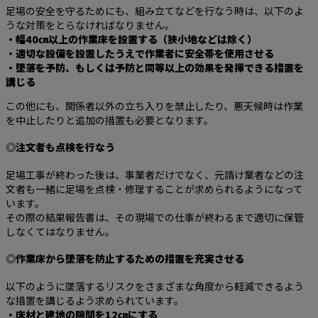
足場の安全を守るためにも、組み立てなどを行なう時は、以下のよ
うな対策をとらなければなりません。
・幅40㎝以上の作業床を設置する（狭小地などは除く）
・適切な設備を設置したうえで作業者に安全帯を使用させる
・墜落を予防、もしくは予防と同等以上の効果を発揮できる措置を
講じる
この他にも、関係者以外の立ち入りを禁止したり、悪天候時は作業
を中止したりと追加の措置も必要となります。
◎注文者も点検を行なう
足場工事が終わった後は、事業者だけでなく、元請け業者などの注
文者も一緒に足場を点検・修理することが求められるようになって
います。
その際の結果報告書は、その現場での仕事が終わるまで適切に保管
しなくてはなりません。
◎作業床から墜落を防止するための措置を充実させる
以下のように墜落するリスクをさまざまな角度から軽減できるよう
な措置を講じるよう求められています。
・床材と建地の隙間を12㎝にする