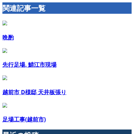
関連記事一覧
晩酌
先行足場. 鯖江市現場
越前市 D様邸 天井板張り
足場工事(越前市)