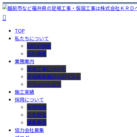
TOP
私たちについて
KRDの特徴
会社概要
業務案内
足場工事について
足場業者選びのポイント
ソリューション
施工実績
採用について
採用情報
人を知る
募集要項
協力会社募集