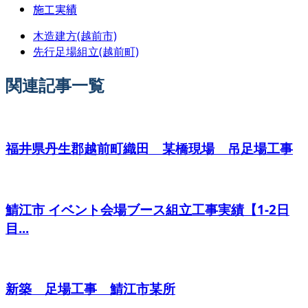
施工実績
木造建方(越前市)
先行足場組立(越前町)
関連記事一覧
福井県丹生郡越前町織田 某橋現場 吊足場工事
鯖江市 イベント会場ブース組立工事実績【1-2日
目...
新築 足場工事 鯖江市某所